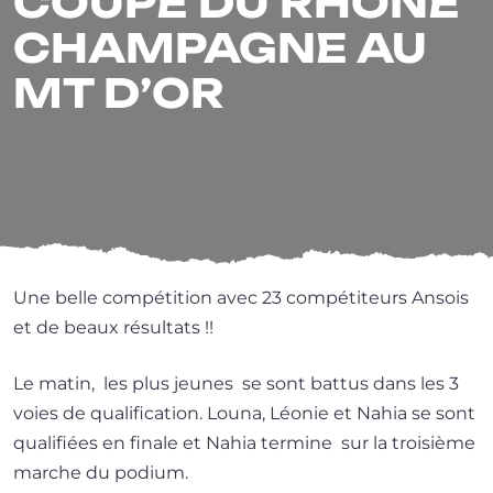
COUPE DU RHÔNE
CHAMPAGNE AU
MT D’OR
Une belle com­pé­ti­tion avec 23 com­pé­ti­teurs Ansois
et de beaux résultats !!
Le matin, les plus jeunes se sont bat­tus dans les 3
voies de qua­li­fi­ca­tion. Louna, Léonie et Nahia se sont
qua­li­fiées en finale et Nahia ter­mine sur la troi­sième
marche du podium.