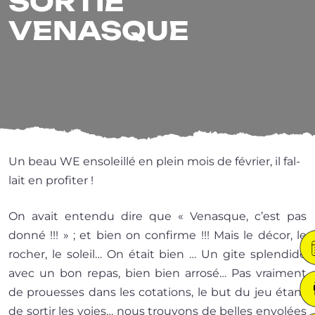
SORTIE
VENASQUE
Un beau WE enso­leillé en plein mois de février, il fal­
lait en profiter !
On avait enten­du dire que « Venasque, c’est pas
don­né !!! » ; et bien on confirme !!! Mais le décor, le
rocher, le soleil… On était bien … Un gite splen­dide
avec un bon repas, bien bien arro­sé… Pas vrai­ment
de prouesses dans les cota­tions, le but du jeu étant
de sor­tir les voies… nous trou­vons de belles envo­lées