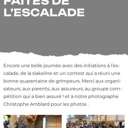
FAITES DE
L’ESCALADE
Encore une belle jour­née avec des ini­tia­tions à l’es­
ca­lade, de la sla­ke­line et un contest qui a réuni une
bonne qua­ran­taine de grim­peurs. Merci aux orga­ni­
sa­teurs, aux parents, aux assu­reurs, au groupe com­
pé­ti­tion qui a bien assu­ré ! et à notre pho­to­graphe
Christophe Amblard pour les photos .