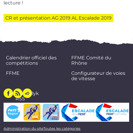
lecture !
CR et pré­sen­ta­tion AG 2019 AL Escalade 2019
Calendrier officiel des
FFME Comité du
compétitions
Rhône
FFME
Configurateur de voies
de vitesse
Facebook
Flux
Oblyk
RSS
Administration du site
Toutes les catégories