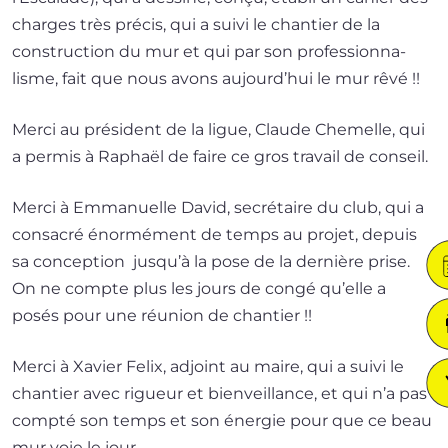
charges très pré­cis, qui a sui­vi le chan­tier de la
construc­tion du mur et qui par son pro­fes­sion­na­
lisme, fait que nous avons aujourd’hui le mur rêvé !!
Merci au pré­sident de la ligue, Claude Chemelle, qui
a per­mis à Raphaël de faire ce gros tra­vail de conseil.
Merci à Emmanuelle David, secré­taire du club, qui a
consa­cré énor­mé­ment de temps au pro­jet, depuis
sa concep­tion jus­qu’à la pose de la der­nière prise.
On ne compte plus les jours de congé qu’elle a
posés pour une réunion de chantier !!
Merci à Xavier Felix, adjoint au maire, qui a sui­vi le
chan­tier avec rigueur et bien­veillance, et qui n’a pas
comp­té son temps et son éner­gie pour que ce beau
mur voie le jour.