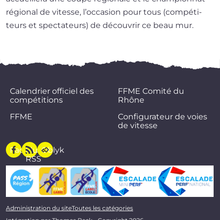
régio­nal de vitesse, l’occasion pour tous (com­pé­ti­
teurs et spec­ta­teurs) de décou­vrir ce beau mur.
Calendrier officiel des
FFME Comité du
compétitions
Rhône
FFME
Configurateur de voies
de vitesse
Facebook
Flux
Oblyk
RSS
Administration du site
Toutes les catégories