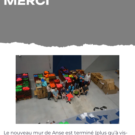
MERCI
Le nou­veau mur de Anse est ter­mi­né (plus qu’à vis­