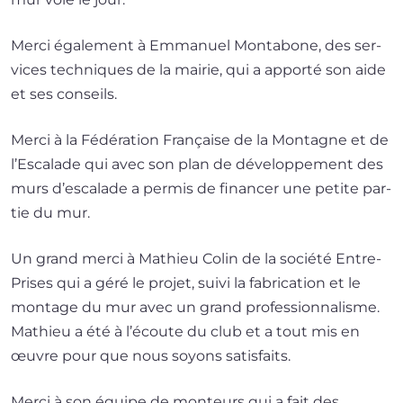
Merci éga­le­ment à Emmanuel Montabone, des ser­
vices tech­niques de la mai­rie, qui a appor­té son aide
et ses conseils.
Merci à la Fédération Française de la Montagne et de
l’Escalade qui avec son plan de déve­lop­pe­ment des
murs d’escalade a per­mis de finan­cer une petite par­
tie du mur.
Un grand mer­ci à Mathieu Colin de la socié­té Entre-
Prises qui a géré le pro­jet, sui­vi la fabri­ca­tion et le
mon­tage du mur avec un grand pro­fes­sion­na­lisme.
Mathieu a été à l’écoute du club et a tout mis en
œuvre pour que nous soyons satisfaits.
Merci à son équipe de mon­teurs qui a fait des