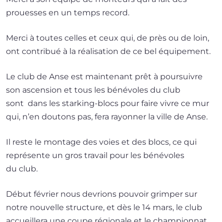
prouesses en un temps record.
Merci à toutes celles et ceux qui, de près ou de loin,
ont contri­bué à la réa­li­sa­tion de ce bel équipement.
Le club de Anse est main­te­nant prêt à pour­suivre
son ascen­sion et tous les béné­voles du club
sont dans les starking-blocs pour faire vivre ce mur
qui, n’en dou­tons pas, fera rayon­ner la ville de Anse.
Il reste le mon­tage des voies et des blocs, ce qui
repré­sente un gros tra­vail pour les béné­voles
du club.
Début février nous devrions pou­voir grim­per sur
notre nou­velle struc­ture, et dès le 14 mars, le club
accueille­ra une coupe régio­nale et le cham­pion­nat