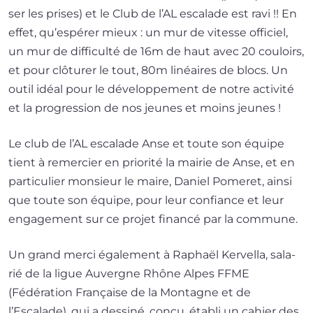
ser les prises) et le Club de l’AL esca­lade est ravi !! En
effet, qu’espérer mieux : un mur de vitesse offi­ciel,
un mur de dif­fi­cul­té de 16m de haut avec 20 cou­loirs,
et pour clô­tu­rer le tout, 80m linéaires de blocs. Un
outil idéal pour le déve­lop­pe­ment de notre acti­vi­té
et la pro­gres­sion de nos jeunes et moins jeunes !
Le club de l’AL esca­lade Anse et toute son équipe
tient à remer­cier en prio­ri­té la mai­rie de Anse, et en
par­ti­cu­lier mon­sieur le maire, Daniel Pomeret, ain­si
que toute son équipe, pour leur confiance et leur
enga­ge­ment sur ce pro­jet finan­cé par la commune.
Un grand mer­ci éga­le­ment à Raphaël Kervella, sala­
rié de la ligue Auvergne Rhône Alpes FFME
(Fédération Française de la Montagne et de
l’Escalade), qui a des­si­né, conçu, éta­bli un cahier des