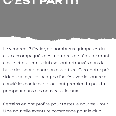
C’EST PARTI !
Le ven­dre­di 7 février, de nom­breux grim­peurs du
club accom­pa­gnés des membres de l’é­quipe muni­
ci­pale et du ten­nis club se sont retrou­vés dans la
halle des sports pour son ouver­ture. Caro, notre pré­
si­dente a reçu les badges d’ac­cès avec le sou­rire et
convié les par­ti­ci­pants au tout pre­mier du pot du
grim­peur dans ces nou­veaux locaux.
Certains en ont pro­fi­té pour tes­ter le nou­veau mur
Une nou­velle aven­ture com­mence pour le club !