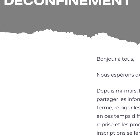
DÉCONFINEMENT
Bonjour à tous,
Nous espé­rons qu
Depuis mi-mars, 
par­ta­ger les info
terme, rédi­ger le
en ces temps dif­fi
reprise et les pro
inscriptions se fe