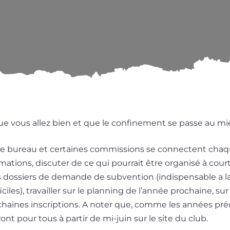
e vous allez bien et que le confi­ne­ment se passe au mi
le bureau et cer­taines com­mis­sions se connectent ch
r­ma­tions, dis­cu­ter de ce qui pour­rait être orga­ni­sé à co
s dos­siers de demande de sub­ven­tion (indis­pen­sable a la
­ciles), tra­vailler sur le plan­ning de l’année pro­chaine, su
­chaines ins­crip­tions. A noter que, comme les années pré­
ront pour tous à par­tir de mi-juin sur le site du club.