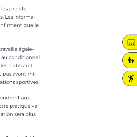
es pro­jets.
s. Les infor­ma­
confirment que le
­vaille éga­le­
au condi­tion­nel
les clubs au 11
it pas avant mi-
la­tions sportives.
épon­dront aux
otre pra­tique va
a­tion sera plus