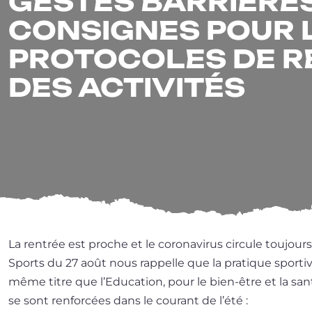
GESTES BARRIÈRES
CONSIGNES POUR 
PROTOCOLES DE R
DES ACTIVITÉS
La ren­trée est proche et le coro­na­vi­rus cir­cule tou­jou
Sports du 27 août nous rap­pelle que la pra­tique spor­tiv
même titre que l’Education, pour le bien-être et la san­
se sont ren­for­cées dans le cou­rant de l’été :