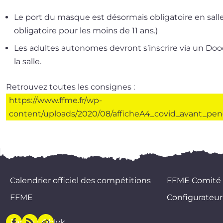
Le port du masque est désor­mais obli­ga­toire en sa
obli­ga­toire pour les moins de 11 ans.)
Les adultes auto­nomes devront s’inscrire via un Doo
la salle.
Retrouvez toutes les consignes :
https://www.ffme.fr/wp-
content/uploads/2020/08/afficheA4_covid_avant_p
Calendrier officiel des compétitions
FFME Comité
FFME
Configurateur
Facebook
Flux
Oblyk