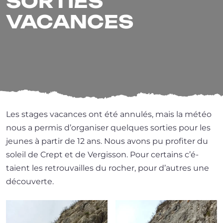
SORTIES
VACANCES
Les stages vacances ont été annu­lés, mais la météo
nous a per­mis d’or­ga­ni­ser quelques sor­ties pour les
jeunes à par­tir de 12 ans. Nous avons pu pro­fi­ter du
soleil de Crept et de Vergisson. Pour cer­tains c’é­
taient les retrou­vailles du rocher, pour d’autres une
découverte.