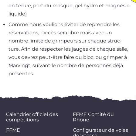
en tenue, port du masque, gel hydro et magné­sie
liquide)
Comme nous vou­lions évi­ter de reprendre les
réser­va­tions, l’ac­cès sera libre mais avec un
nombre limi­té de grim­peurs sur chaque struc­
ture. Afin de res­pec­ter les jauges de chaque salle,
vous devrez peut-être faire du bloc, ou grim­per à
Marvingt, sui­vant le nombre de per­sonnes déjà
présentes.
Calendrier officiel des
FFME Comité du
compétitions
Rhône
FFME
Configurateur de voies
de vitesse