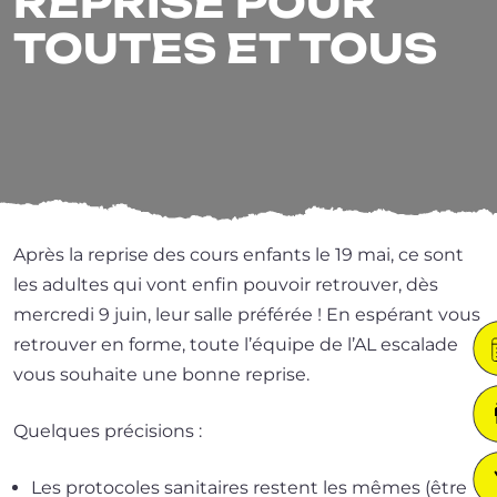
REPRISE POUR
TOUTES ET TOUS
Après la reprise des cours enfants le 19 mai, ce sont
les adultes qui vont enfin pou­voir retrou­ver, dès
mer­cre­di 9 juin, leur salle pré­fé­rée ! En espé­rant vous
retrou­ver en forme, toute l’é­quipe de l’AL esca­lade
vous sou­haite une bonne reprise.
Quelques pré­ci­sions :
Les pro­to­coles sani­taires res­tent les mêmes (être