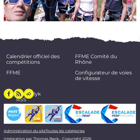
Calendrier officiel des
FFME Comité du
compétitions
Rhône
FFME
Configurateur de voies
de vitesse
Facebook
Flux
Oblyk
RSS
Administration du site
Toutes les catégories
Intégration par
Thomas Beck
- Copyright 2026