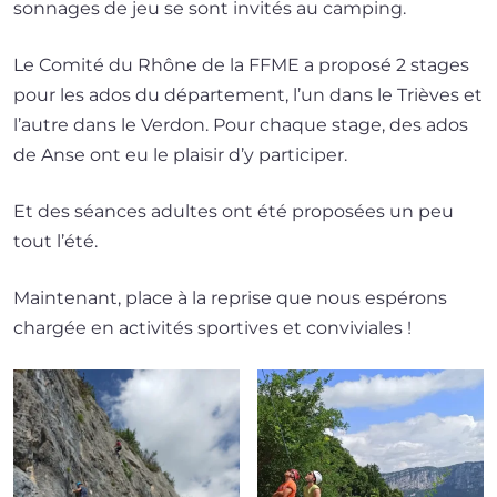
son­nages de jeu se sont invi­tés au camping.
Le Comité du Rhône de la FFME a pro­po­sé 2 stages
pour les ados du dépar­te­ment, l’un dans le Trièves et
l’autre dans le Verdon. Pour chaque stage, des ados
de Anse ont eu le plai­sir d’y participer.
Et des séances adultes ont été pro­po­sées un peu
tout l’été.
Maintenant, place à la reprise que nous espé­rons
char­gée en acti­vi­tés spor­tives et conviviales !