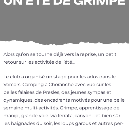
UN ÉTÉ DE GRIMPE
Alors qu’on se tourne déjà vers la reprise, un petit
retour sur les acti­vi­tés de l’été…
Le club a orga­ni­sé un stage pour les ados dans le
Vercors. Camping à Choranche avec vue sur les
belles falaises de Presles, des jeunes sym­pas et
dyna­miques, des enca­drants moti­vés pour une belle
semaine multi-activités. Grimpe, appren­tis­sage de
manip’, grande voie, via fer­ra­ta, canyon… et bien sûr
les bai­gnades du soir, les loups garous et autres per­