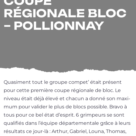
COUPE
RÉGIONALE BLOC
– POLLIONNAY
Quasiment tout le groupe com­pet’ était pré­sent
pour cette pre­mière coupe régio­nale de bloc. Le
niveau était déjà éle­vé et cha­cun a don­né son maxi­
mum pour vali­der le plus de blocs pos­sible. Bravo à
tous pour ce bel état d’es­prit. 6 grim­peurs se sont
qua­li­fiés dans l’é­quipe dépar­te­men­tale grâce à leurs
résul­tats ce jour-là : Arthur, Gabriel, Louna, Thomas,