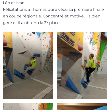
Léo et Ivan.
Félicitations à Thomas qui a vécu sa pre­mière finale
en coupe régio­nale. Concentré et moti­vé, il a bien
è
géré et il a obte­nu la 3
place.