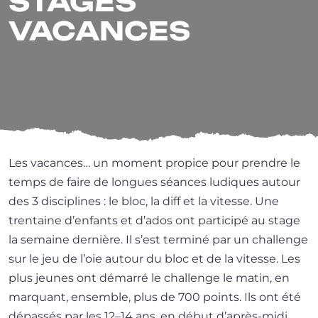
STAGES
VACANCES
Les vacances… un moment pro­pice pour prendre le
temps de faire de longues séances ludiques autour
des 3 dis­ci­plines : le bloc, la diff et la vitesse. Une
tren­taine d’en­fants et d’a­dos ont par­ti­ci­pé au stage
la semaine der­nière. Il s’est ter­mi­né par un chal­lenge
sur le jeu de l’oie autour du bloc et de la vitesse. Les
plus jeunes ont démar­ré le chal­lenge le matin, en
mar­quant, ensemble, plus de 700 points. Ils ont été
dépas­sés par les 12–14 ans, en début d’après-midi,