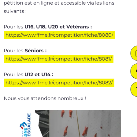
pé­ti­tion est en ligne et acces­sible via les liens
suivants :
Pour les
U16, U18, U20 et Vétérans :
https://​www​.ffme​.fr/​c​o​m​p​e​t​i​t​i​o​n​/​f​i​c​he/8080/
Pour les
Séniors :
https://​www​.ffme​.fr/​c​o​m​p​e​t​i​t​i​o​n​/​f​i​c​he/8081/
Pour les
U12 et U14 :
https://​www​.ffme​.fr/​c​o​m​p​e​t​i​t​i​o​n​/​f​i​c​he/8082/
Nous vous atten­dons nombreux !