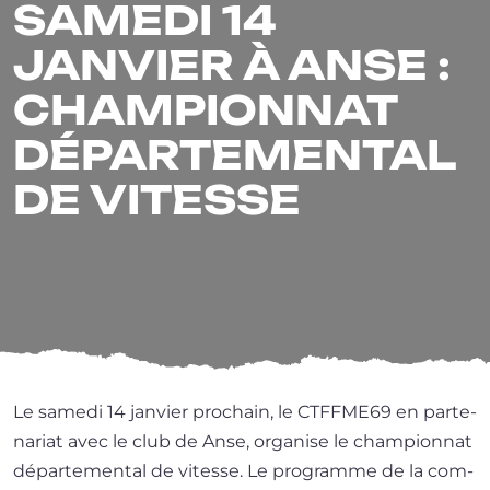
SAMEDI 14
JANVIER À ANSE :
CHAMPIONNAT
DÉPARTEMENTAL
DE VITESSE
Le same­di 14 jan­vier pro­chain, le CTFFME69 en par­te­
na­riat avec le club de Anse, orga­nise le cham­pion­nat
dépar­te­men­tal de vitesse. Le pro­gramme de la com­