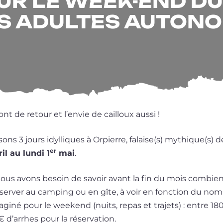
UR LE WEEK-END DU
ES ADULTES AUTON
nt de retour et l’envie de cailloux aussi !
ons 3 jours idyl­liques à Orpierre, falaise(s) mythique(s)
er
il au lun­di 1
mai
.
nous avons besoin de savoir avant la fin du mois com­bie
éser­ver au cam­ping ou en gîte, à voir en fonc­tion du nom
­gi­né pour le wee­kend (nuits, repas et tra­jets) : entre 1
 d’arrhes pour la réservation.