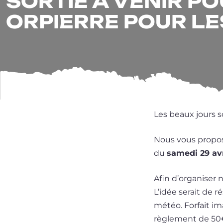
SORTIE À VENIR PO
ORPIERRE POUR L
Les beaux jours so
Nous vous pro­po­s
du
same­di 29 avr
Afin d’organiser 
L’idée serait de r
météo. Forfait ima
règle­ment de 50€