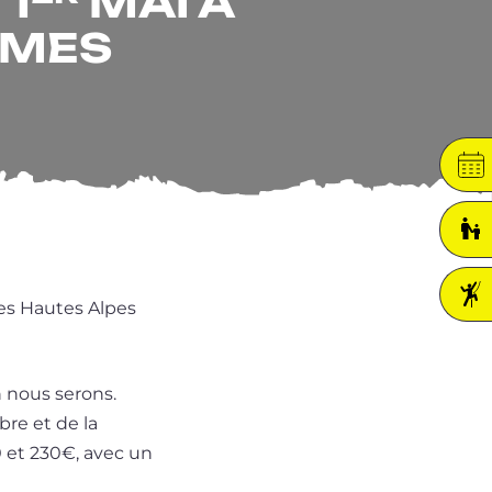
 1
MAI À
OMES
 des Hautes Alpes
n nous serons.
bre et de la
80 et 230€, avec un