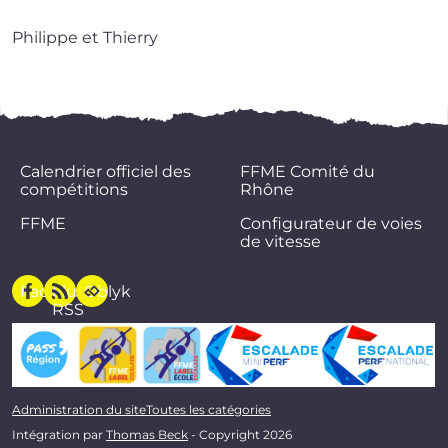
Philippe et Thierry
Calendrier officiel des
FFME Comité du
compétitions
Rhône
FFME
Configurateur de voies
de vitesse
Facebook
Flux
Oblyk
RSS
Administration du site
Toutes les catégories
Intégration par
Thomas Beck
- Copyright 2026