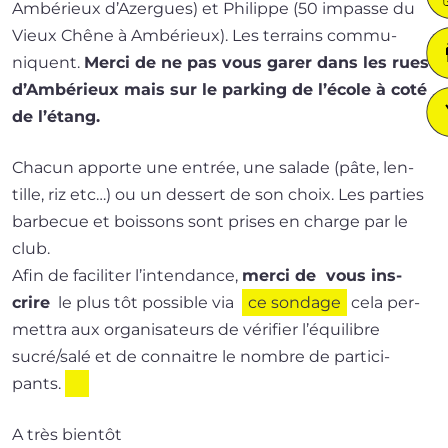
Ambérieux d’Azergues) et Philippe (50 impasse du
Vieux Chêne à Ambérieux). Les ter­rains com­mu­
niquent.
Merci de ne pas vous garer dans les rues
d’Ambérieux mais sur le par­king de l’école à coté
de l’étang.
Chacun apporte une entrée, une salade (pâte, len­
tille, riz etc…) ou un des­sert de son choix. Les par­ties
bar­be­cue et bois­sons sont prises en charge par le
club.
Afin de faci­li­ter l’in­ten­dance,
mer­ci de vous ins­
crire
le plus tôt pos­sible via
ce son­dage
cela per­
met­tra aux orga­ni­sa­teurs de véri­fier l’é­qui­libre
sucré/salé et de connaitre le nombre de par­ti­ci­
pants.
A très bientôt