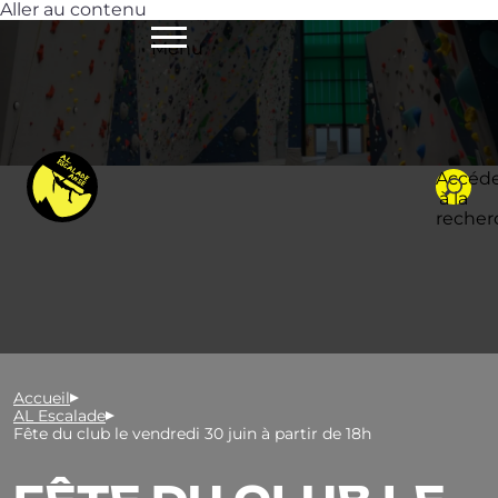
Aller au contenu
Menu
Accéd
à la
recher
Accueil
AL Escalade
Fête du club le vendredi 30 juin à partir de 18h