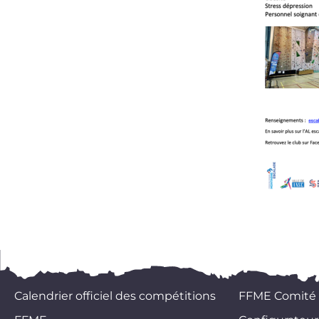
Calendrier officiel des compétitions
FFME Comité