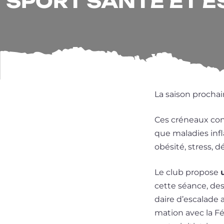
SPORT SANTÉ ET 
La sai­son pro­ch
Ces cré­neaux conc
que mala­dies inflam
obé­si­té, stress, 
Le club pro­pose
cette séance, des
daire d’escalade a
ma­tion avec la F