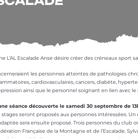
ESCALADE
aine L’AL Escalade Anse désire créer des cré­neaux sport s
er­ne­raient les per­sonnes atteintes de patho­lo­gies chro
­ma­toires, car­dio­vas­cu­laires, can­cers, dia­bète, hyper­ten
dépres­sion ain­si que le per­son­nel soi­gnant en lien avec le
une séance décou­verte le same­di 30 sep­tembre de 13
 stages seront pro­po­sés aux per­sonnes inté­res­sées. Un
dap­tée sera ensuite pro­po­sé. Trois per­sonnes du club ont
édération Française de la Montagne et de l’Escalade. Sylv