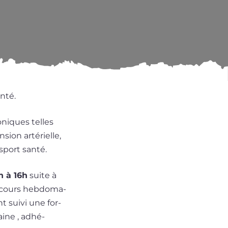
anté.
­niques telles
­sion arté­rielle,
 sport santé.
h à 16h
suite à
 cours heb­do­ma­
 sui­vi une for­
aine , adhé­