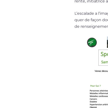
rente, ini­tia­tri
L’escalade a l’ima
quer de façon dou
de ren­sei­gne­men