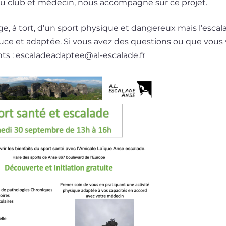
ce au club et méde­cin, nous accom­pagne sur ce projet.
ge, à tort, d’un sport phy­sique et dan­ge­reux mais l’escal
ce et adap­tée. Si vous avez des ques­tions ou que vous v
ts : escaladeadaptee@​al-​escalade.​fr