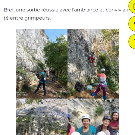
Bref, une sor­tie réus­sie avec l’am­biance et convi­via­li­
té entre grimpeurs.