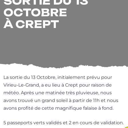
SORTIE DU 13
OCTOBRE
À CREPT
La sor­tie du 13 Octobre, ini­tia­le­ment pré­vu pour
Virieu-Le-Grand, a eu lieu à Crept pour rai­son de
météo. Après une mati­née très plu­vieuse, nous
avons trou­vé un grand soleil à par­tir de 11h et nous
avons pro­fi­té de cette magni­fique falaise à fond.
5 pas­se­ports verts vali­dés et 2 en cours de validation.