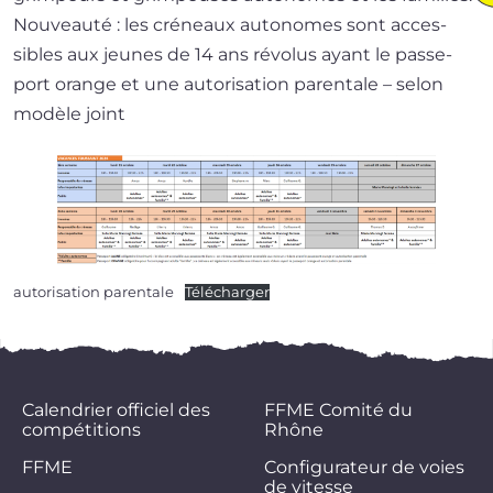
Nouveauté : les cré­neaux auto­nomes sont acces­
sibles aux jeunes de 14 ans révo­lus ayant le pas­se­
port orange et une auto­ri­sa­tion paren­tale – selon
modèle joint
auto­ri­sa­tion paren­tale
Télécharger
Calendrier officiel des
FFME Comité du
compétitions
Rhône
FFME
Configurateur de voies
de vitesse