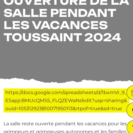
OUVERTURE DE LA
SALLE PENDANT
LES VACANCES
TOUSSAINT 2024
https://​docs​.google​.com/​s​p​r​e​a​d​s​h​e​e​t​s​/​d​/​1​b​x​m​V​r​_​9​_​
E​S​a​p​j​c​B​M​U​c​Q​M​S​5​_​F​L​Q​Z​E​W​a​N​r​/​e​d​i​t​?​u​s​p​=​s​h​a​r​i​n​g​&​
o​u​i​d​=​1​0​5​3​1​2​9​2​3​8​1​0​0​7​1​9​5​0​1​1​3​&​r​t​p​o​f​=​t​r​u​e​&sd=true
La salle reste ouverte pen­dant les vacances pour les
grim­peurs et grim­peuses auto­nomes et les familles.