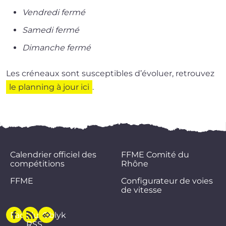
Vendredi fer­mé
Samedi fer­mé
Dimanche fer­mé
Les cré­neaux sont sus­cep­tibles d’é­vo­luer, retrou­vez
le plan­ning à jour ici
.
Calendrier officiel des
FFME Comité du
compétitions
Rhône
FFME
Configurateur de voies
de vitesse
Facebook
Flux
Oblyk
RSS