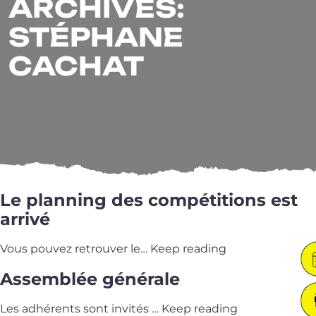
ARCHIVES:
STÉPHANE
CACHAT
Le planning des compétitions est
arrivé
Vous pou­vez retrou­ver le…
Keep reading
Assemblée générale
Les adhé­rents sont invi­tés …
Keep reading