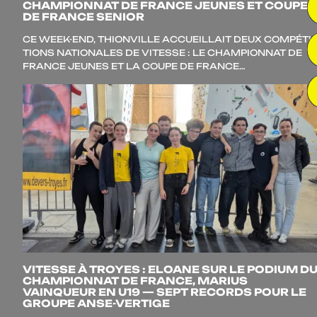
CHAMPIONNAT DE FRANCE JEUNES ET COUPE
DE FRANCE SENIOR
CE WEEK-END, THIONVILLE ACCUEILLAIT DEUX COM­PÉ­TI­
TIONS NATIO­NALES DE VITESSE : LE CHAMPIONNAT DE
FRANCE JEUNES ET LA COUPE DE FRANCE…
VITESSE À TROYES : ELOANE SUR LE PODIUM D
CHAMPIONNAT DE FRANCE, MARIUS
VAINQUEUR EN U19 — SEPT RECORDS POUR LE
GROUPE ANSE-VERTIGE