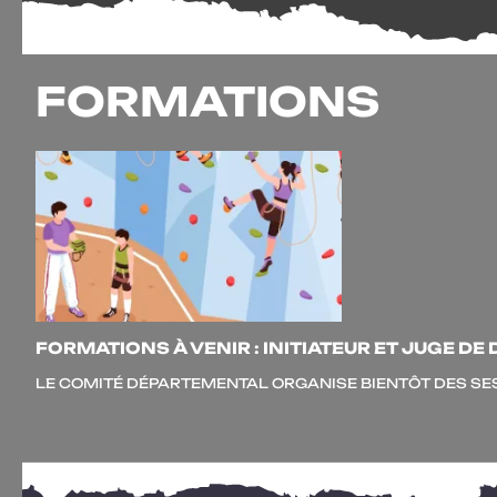
FORMATIONS
FORMATIONS À VENIR : INITIATEUR ET JUGE DE 
LE COMI­TÉ DÉPAR­TE­MEN­TAL ORGA­NISE BIEN­TÔT DES SES