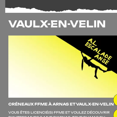
VAULX-EN-VELIN
CRÉNEAUX FFME À ARNAS ET VAULX-EN-VELIN
VOUS ÊTES LICENCIÉ(S) FFME ET VOU­LEZ DÉCOU­VRIR