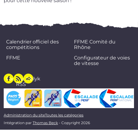
pour cette nou­velle saison !
Calendrier officiel des
FFME Comité du
compétitions
Rhône
FFME
Configurateur de voies
de vitesse
Facebook
Flux
Oblyk
RSS
Administration du site
Toutes les catégories
Intégration par
Thomas Beck
- Copyright 2026