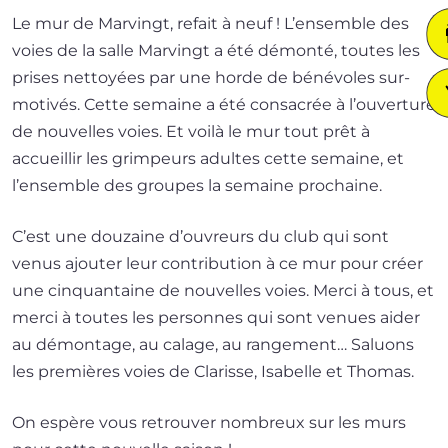
Le mur de Marvingt, refait à neuf ! L’ensemble des
voies de la salle Marvingt a été démon­té, toutes les
prises net­toyées par une horde de béné­voles sur­
mo­ti­vés. Cette semaine a été consa­crée à l’ou­ver­ture
de nou­velles voies. Et voi­là le mur tout prêt à
accueillir les grim­peurs adultes cette semaine, et
l’en­semble des groupes la semaine prochaine.
C’est une dou­zaine d’ou­vreurs du club qui sont
venus ajou­ter leur contri­bu­tion à ce mur pour créer
une cin­quan­taine de nou­velles voies. Merci à tous, et
mer­ci à toutes les per­sonnes qui sont venues aider
au démon­tage, au calage, au ran­ge­ment… Saluons
les pre­mières voies de Clarisse, Isabelle et Thomas.
On espère vous retrou­ver nom­breux sur les murs