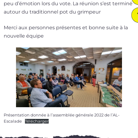
peu d’é­mo­tion lors du vote. La réunion s’est ter­mi­né
autour du tra­di­tion­nel pot du grimpeur
Merci aux per­sonnes pré­sentes et bonne suite à la
nou­velle équipe
Présentation don­née à l’as­sem­blée géné­rale 2022 de l’AL-
Escalade
Télécharger