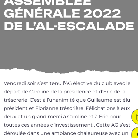
ASSEMBLÉE
GÉNÉRALE 2022
DE L’AL-ESCALADE
Vendredi soir s’est tenu l’AG élec­tive du club avec le
départ de Caroline de la pré­si­dence et d’Eric de la
tré­so­re­rie. C’est à l’u­na­ni­mi­té que Guillaume est élu
pré­sident et Florianne tré­so­rière. Félicitations à eux
deux et un grand mer­ci à Caroline et à Eric pour
toutes ces années d’in­ves­tis­se­ment . Cette AG s’est
dérou­lée dans une ambiance cha­leu­reuse avec un