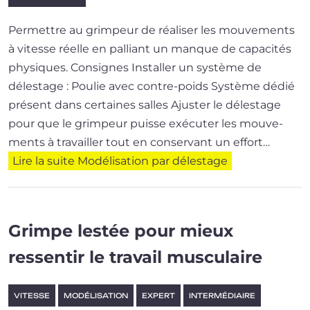
Permettre au grim­peur de réa­li­ser les mou­ve­ments
à vitesse réelle en pal­liant un manque de capa­ci­tés
physiques. Consignes Installer un sys­tème de
délestage : Poulie avec contre-poids Système dédié
pré­sent dans cer­taines salles Ajuster le déles­tage
pour que le grim­peur puisse exé­cu­ter les mou­ve­
ments à tra­vailler tout en conser­vant un effort…
Lire la suite
Modélisation par délestage
Grimpe lestée pour mieux
ressentir le travail musculaire
VITESSE
MODÉLISATION
EXPERT
INTERMÉDIAIRE