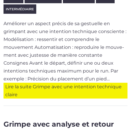
INTERMÉDIAIRE
Améliorer un aspect précis de sa gestuelle en
grimpant avec une intention technique consciente :
Modélisation : res­sen­tir et com­prendre le
mouvement Automatisation : repro­duire le mou­ve­
ment avec jus­tesse de manière constante
Consignes Avant le départ, défi­nir une ou deux
inten­tions tech­niques maxi­mum pour le run. Par
exemple : Précision du pla­ce­ment d’un pied…
Lire la suite
Grimpe avec une intention technique
claire
Grimpe avec analyse et retour