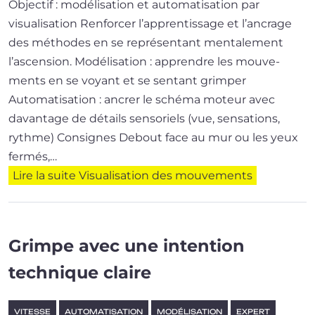
Objectif : modélisation et automatisation par
visualisation Renforcer l’ap­pren­tis­sage et l’an­crage
des méthodes en se repré­sen­tant men­ta­le­ment
l’ascension. Modélisation : apprendre les mou­ve­
ments en se voyant et se sen­tant grimper
Automatisation : ancrer le sché­ma moteur avec
davan­tage de détails sen­so­riels (vue, sen­sa­tions,
rythme) Consignes Debout face au mur ou les yeux
fer­més,…
Lire la suite
Visualisation des mouvements
Grimpe avec une intention
technique claire
VITESSE
AUTOMATISATION
MODÉLISATION
EXPERT