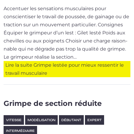
Accentuer les sen­sa­tions mus­cu­laires pour
conscien­ti­ser le tra­vail de pous­sée, de gai­nage ou de
trac­tion sur un mou­ve­ment particulier. Consignes
Équiper le grim­peur d’un lest : Gilet les­té Poids aux
che­villes ou aux poignets Choisir une charge rai­son­
nable qui ne dégrade pas trop la qua­li­té de grimpe.
Le grim­peur réa­lise la sec­tion…
Lire la suite
Grimpe lestée pour mieux ressentir le
travail musculaire
Grimpe de section réduite
VITESSE
MODÉLISATION
DÉBUTANT
EXPERT
INTERMÉDIAIRE