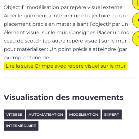
Objectif : modélisation par repère visuel externe
Aider le grim­peur à inté­grer une tra­jec­toire ou un
pla­ce­ment pré­cis en maté­ria­li­sant l’ob­jec­tif par un
élé­ment visuel sur le mur. Consignes Placer un mor­
ceau de scotch (ou autre repère visuel) sur le mur
pour matérialiser : Un point pré­cis à atteindre (par
exemple : zone de…
Lire la suite
Grimpe avec repère visuel sur le mur
Visualisation des mouvements
VITESSE
AUTOMATISATION
MODÉLISATION
EXPERT
INTERMÉDIAIRE