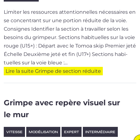
Limiter les res­sources atten­tion­nelles néces­saires en
se concen­trant sur une por­tion réduite de la voie.
Consignes Identifier la sec­tion à tra­vailler selon les
besoins du grimpeur. Sections habi­tuelles sur la voie
rouge (U15+) : Départ avec le Tomoa skip Premier jeté
Échelle Deuxième jeté et fin (U17+) Sections habi­
tuelles sur la voie bleue :…
Lire la suite
Grimpe de section réduite
Grimpe avec repère visuel sur
le mur
VITESSE
MODÉLISATION
EXPERT
INTERMÉDIAIRE