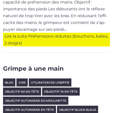
capa­ci­té de pré­hen­sion des mains. Objectif :
importance des pieds Les débu­tants ont le réflexe
natu­rel de trop tirer avec les bras. En rédui­sant l’ef­fi­
ca­ci­té des mains, le grim­peur est contraint de s’ap­
puyer davan­tage sur ses pieds…
Lire la suite
Préhensions réduites (bouchons, balles,
2 doigts)
Grimpe à une main
BLOC
VOIE
UTILISATION DE L'INERTIE
OBJECTIF 6A EN TÊTE
OBJECTIF 7A EN TÊTE
OBJECTIF AUTONOMIE EN MOULINETTE
OBJECTIF AUTONOMIE EN TÊTE
OBJECTIF BLOCS BLEUS