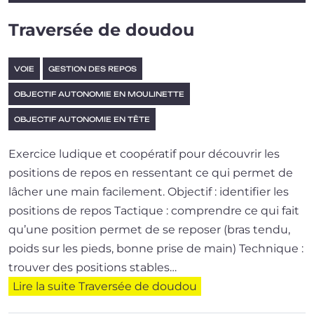
Traversée de doudou
VOIE
GESTION DES REPOS
OBJECTIF AUTONOMIE EN MOULINETTE
OBJECTIF AUTONOMIE EN TÊTE
Exercice ludique et coopé­ra­tif pour décou­vrir les
posi­tions de repos en res­sen­tant ce qui per­met de
lâcher une main facilement. Objectif : identifier les
positions de repos Tactique : com­prendre ce qui fait
qu’une posi­tion per­met de se repo­ser (bras ten­du,
poids sur les pieds, bonne prise de main) Technique :
trou­ver des posi­tions stables…
Lire la suite
Traversée de doudou