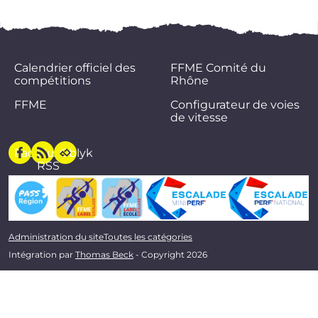
Calendrier officiel des
FFME Comité du
compétitions
Rhône
FFME
Configurateur de voies
de vitesse
Facebook
Flux
Oblyk
RSS
Administration du site
Toutes les catégories
Intégration par
Thomas Beck
- Copyright 2026