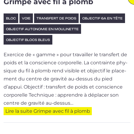
Grimpe avec fil à plomb
BLOC
VOIE
TRANSFERT DE POIDS
OBJECTIF 6A EN TÊTE
OBJECTIF AUTONOMIE EN MOULINETTE
OBJECTIF BLOCS BLEUS
Exercice de « gamme » pour tra­vailler le trans­fert de
poids et la conscience cor­po­relle. La contrainte phy­
sique du fil à plomb rend visible et objec­tif le pla­ce­
ment du centre de gra­vi­té au-dessus du pied
d’appui. Objectif : transfert de poids et conscience
corporelle Technique : apprendre à dépla­cer son
centre de gra­vi­té au-dessus…
Lire la suite
Grimpe avec fil à plomb