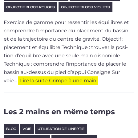
OBJECTIF BLOCS ROUGES
OBJECTIF BLOCS VIOLETS
Exercice de gamme pour res­sen­tir les équi­libres et
com­prendre l’im­por­tance du pla­ce­ment du bas­sin
et de la tra­jec­toire du centre de gravité. Objectif :
placement et équilibre Technique : trou­ver la posi­
tion d’é­qui­libre avec une seule main disponible
Technique : com­prendre l’im­por­tance de pla­cer le
bas­sin au-dessus du pied d’appui Consigne Sur
voie…
Lire la suite
Grimpe à une main
Les 2 mains en même temps
BLOC
VOIE
UTILISATION DE L'INERTIE