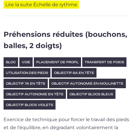
Lire la suite
Échelle de rythme
Préhensions réduites (bouchons,
balles, 2 doigts)
BLOC
VOIE
PLACEMENT DE PROFIL
TRANSFERT DE POIDS
UTILISATION DES PIEDS
OBJECTIF 6A EN TÊTE
OBJECTIF 7A EN TÊTE
OBJECTIF AUTONOMIE EN MOULINETTE
OBJECTIF AUTONOMIE EN TÊTE
OBJECTIF BLOCS BLEUS
OBJECTIF BLOCS VIOLETS
Exercice de tech­nique pour for­cer le tra­vail des pieds
et de l’é­qui­libre, en dégra­dant volon­tai­re­ment la