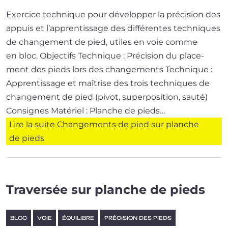
Exercice tech­nique pour déve­lop­per la pré­ci­sion des
appuis et l’ap­pren­tis­sage des dif­fé­rentes tech­niques
de chan­ge­ment de pied, utiles en voie comme
en bloc. Objectifs Technique : Précision du pla­ce­
ment des pieds lors des changements Technique :
Apprentissage et maî­trise des trois tech­niques de
chan­ge­ment de pied (pivot, super­po­si­tion, sauté)
Consignes Matériel : Planche de pieds…
Lire la suite
Changements de pied sur planche
de pieds
Traversée sur planche de pieds
BLOC
VOIE
ÉQUILIBRE
PRÉCISION DES PIEDS