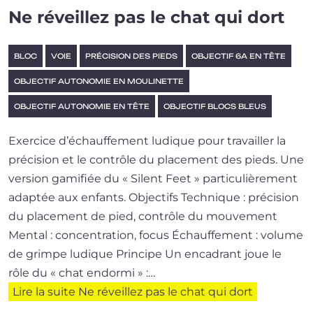
Ne réveillez pas le chat qui dort
BLOC
VOIE
PRÉCISION DES PIEDS
OBJECTIF 6A EN TÊTE
OBJECTIF AUTONOMIE EN MOULINETTE
OBJECTIF AUTONOMIE EN TÊTE
OBJECTIF BLOCS BLEUS
Exercice d’é­chauf­fe­ment ludique pour tra­vailler la
pré­ci­sion et le contrôle du pla­ce­ment des pieds. Une
ver­sion gami­fiée du « Silent Feet » par­ti­cu­liè­re­ment
adap­tée aux enfants. Objectifs Technique : pré­ci­sion
du pla­ce­ment de pied, contrôle du mouvement
Mental : concen­tra­tion, focus Échauffement : volume
de grimpe ludique Principe Un enca­drant joue le
rôle du « chat endor­mi » :…
Lire la suite
Ne réveillez pas le chat qui dort