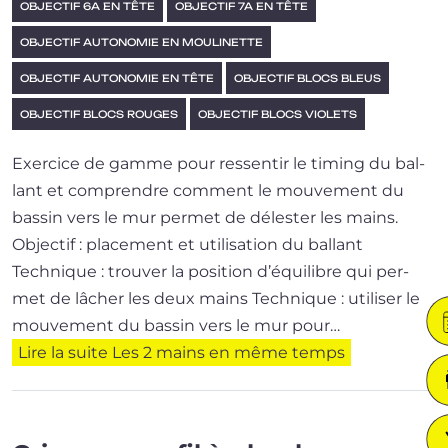
OBJECTIF 6A EN TÊTE
OBJECTIF 7A EN TÊTE
OBJECTIF AUTONOMIE EN MOULINETTE
OBJECTIF AUTONOMIE EN TÊTE
OBJECTIF BLOCS BLEUS
OBJECTIF BLOCS ROUGES
OBJECTIF BLOCS VIOLETS
Exercice de gamme pour res­sen­tir le timing du bal­
lant et com­prendre com­ment le mou­ve­ment du
bas­sin vers le mur per­met de déles­ter les mains.
Objectif : placement et utilisation du ballant
Technique : trou­ver la posi­tion d’é­qui­libre qui per­
met de lâcher les deux mains Technique : uti­li­ser le
mou­ve­ment du bas­sin vers le mur pour…
Lire la suite
Les 2 mains en même temps