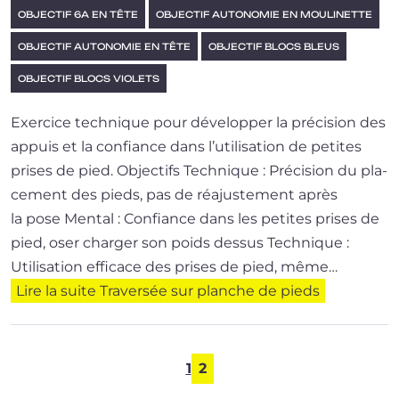
OBJECTIF 6A EN TÊTE
OBJECTIF AUTONOMIE EN MOULINETTE
OBJECTIF AUTONOMIE EN TÊTE
OBJECTIF BLOCS BLEUS
OBJECTIF BLOCS VIOLETS
Exercice tech­nique pour déve­lop­per la pré­ci­sion des
appuis et la confiance dans l’u­ti­li­sa­tion de petites
prises de pied. Objectifs Technique : Précision du pla­
ce­ment des pieds, pas de réajus­te­ment après
la pose Mental : Confiance dans les petites prises de
pied, oser char­ger son poids dessus Technique :
Utilisation effi­cace des prises de pied, même…
Lire la suite
Traversée sur planche de pieds
1
2