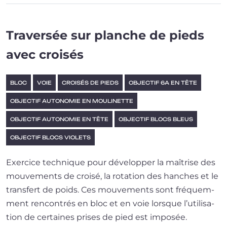
Traversée sur planche de pieds
avec croisés
BLOC
VOIE
CROISÉS DE PIEDS
OBJECTIF 6A EN TÊTE
OBJECTIF AUTONOMIE EN MOULINETTE
OBJECTIF AUTONOMIE EN TÊTE
OBJECTIF BLOCS BLEUS
OBJECTIF BLOCS VIOLETS
Exercice tech­nique pour déve­lop­per la maî­trise des
mou­ve­ments de croi­sé, la rota­tion des hanches et le
trans­fert de poids. Ces mou­ve­ments sont fré­quem­
ment ren­con­trés en bloc et en voie lorsque l’u­ti­li­sa­
tion de cer­taines prises de pied est imposée.