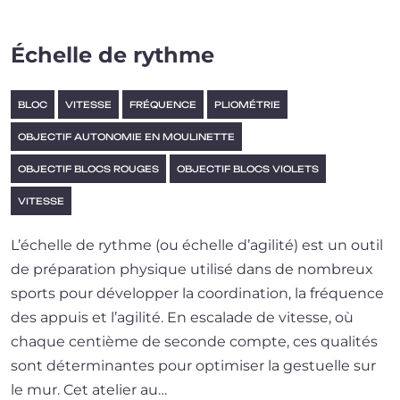
Échelle de rythme
BLOC
VITESSE
FRÉQUENCE
PLIOMÉTRIE
OBJECTIF AUTONOMIE EN MOULINETTE
OBJECTIF BLOCS ROUGES
OBJECTIF BLOCS VIOLETS
VITESSE
L’échelle de rythme (ou échelle d’a­gi­li­té) est un outil
de pré­pa­ra­tion phy­sique uti­li­sé dans de nom­breux
sports pour déve­lop­per la coor­di­na­tion, la fré­quence
des appuis et l’a­gi­li­té. En esca­lade de vitesse, où
chaque cen­tième de seconde compte, ces qua­li­tés
sont déter­mi­nantes pour opti­mi­ser la ges­tuelle sur
le mur. Cet ate­lier au…