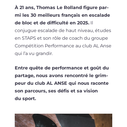
À 21 ans, Thomas Le Rolland figure par­
mi les 30 meilleurs fran­çais en esca­lade
de bloc et de dif­fi­cul­té en 2025.
Il
conjugue esca­lade de haut niveau, études
en STAPS et son rôle de coach du groupe
Compétition Performance au club AL Anse
qui l’a vu grandir.
Entre quête de per­for­mance et goût du
par­tage, nous avons ren­con­tré le grim­
peur du club AL ANSE qui nous raconte
son par­cours, ses défis et sa vision
du sport.