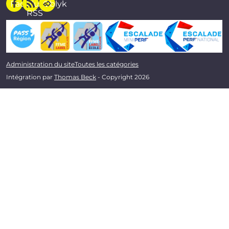
Facebook
Flux
Oblyk
RSS
Administration du site
Toutes les catégories
Intégration par
Thomas Beck
- Copyright 2026