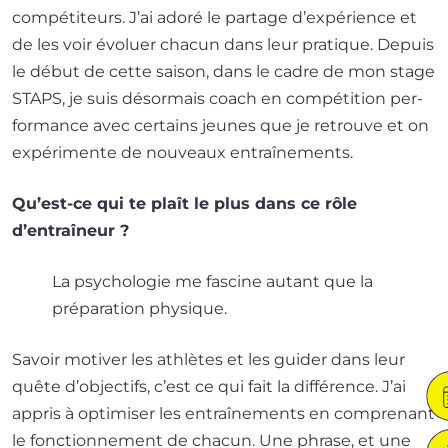
com­pé­ti­teurs. J’ai ado­ré le par­tage d’expérience et
de les voir évo­luer cha­cun dans leur pra­tique. Depuis
le début de cette sai­son, dans le cadre de mon stage
STAPS, je suis désor­mais coach en com­pé­ti­tion per­
for­mance avec cer­tains jeunes que je retrouve et on
expé­ri­mente de nou­veaux entraînements.
Qu’est-ce qui te plaît le plus dans ce rôle
d’entraîneur ?
La psy­cho­lo­gie me fas­cine autant que la
pré­pa­ra­tion physique.
Savoir moti­ver les ath­lètes et les gui­der dans leur
quête d’objectifs, c’est ce qui fait la dif­fé­rence. J’ai
appris à opti­mi­ser les entraî­ne­ments en com­pre­nant
le fonc­tion­ne­ment de cha­cun. Une phrase, et une