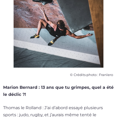
© Crédits pho­to : Franlero
Marion Bernard : 13 ans que tu grimpes, quel a été
le déclic ?!
Thomas le Rolland : J’ai d’abord essayé plu­sieurs
sports : judo, rug­by, et j’au­rais même ten­té le