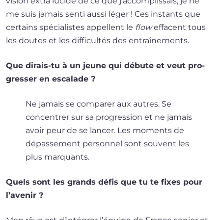
vision extra lucide de ce que j’ac­com­plis­sais, je ne
me suis jamais sen­ti aus­si léger ! Ces ins­tants que
cer­tains spé­cia­listes appellent le
flow
effacent tous
les doutes et les dif­fi­cul­tés des entraînements.
Que dirais-tu à un jeune qui débute et veut pro­
gres­ser en escalade ?
Ne jamais se com­pa­rer aux autres. Se
concen­trer sur sa pro­gres­sion et ne jamais
avoir peur de se lan­cer. Les moments de
dépas­se­ment per­son­nel sont sou­vent les
plus marquants.
Quels sont les grands défis que tu te fixes pour
l’avenir ?