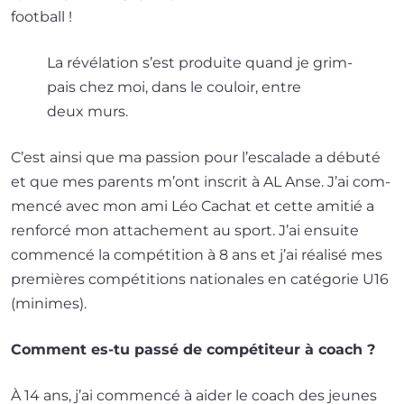
football !
La révé­la­tion s’est pro­duite quand je grim­
pais chez moi, dans le cou­loir, entre
deux murs.
C’est ain­si que ma pas­sion pour l’escalade a débu­té
et que mes parents m’ont ins­crit à AL Anse. J’ai com­
men­cé avec mon ami Léo Cachat et cette ami­tié a
ren­for­cé mon atta­che­ment au sport. J’ai ensuite
com­men­cé la com­pé­ti­tion à 8 ans et j’ai réa­li­sé mes
pre­mières com­pé­ti­tions natio­nales en caté­go­rie U16
(minimes).
Comment es-tu pas­sé de com­pé­ti­teur à coach ?
À 14 ans, j’ai com­men­cé à aider le coach des jeunes