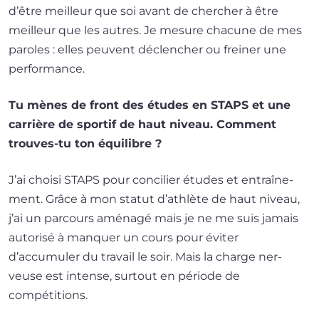
d’être meilleur que soi avant de cher­cher à être
meilleur que les autres. Je mesure cha­cune de mes
paroles : elles peuvent déclen­cher ou frei­ner une
performance.
Tu mènes de front des études en STAPS et une
car­rière de spor­tif de haut niveau. Comment
trouves-tu ton équilibre ?
J’ai choi­si STAPS pour conci­lier études et entraî­ne­
ment. Grâce à mon sta­tut d’athlète de haut niveau,
j’ai un par­cours amé­na­gé mais je ne me suis jamais
auto­ri­sé à man­quer un cours pour évi­ter
d’accumuler du tra­vail le soir. Mais la charge ner­
veuse est intense, sur­tout en période de
compétitions.