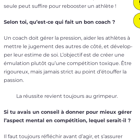
seule peut suf­fire pour reboos­ter un athlète !
Selon toi, qu’est-ce qui fait un bon coach ?
Un coach doit gérer la pres­sion, aider les ath­lètes à
mettre le juge­ment des autres de côté, et déve­lop­
per leur estime de soi. L’objectif est de créer une
ému­la­tion plu­tôt qu’une com­pé­ti­tion toxique. Être
rigou­reux, mais jamais strict au point d’étouffer la
passion.
La réus­site revient tou­jours au grimpeur.
Si tu avais un conseil à don­ner pour mieux gérer
l’aspect men­tal en com­pé­ti­tion, lequel serait-il ?
Il faut tou­jours réflé­chir avant d’agir, et s’assurer