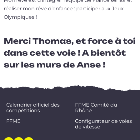
Mon rêve est d’in­té­grer l’équipe de France senior et
réa­li­ser mon rêve d’enfance : par­ti­ci­per aux Jeux
Olympiques !
Merci Thomas,
et force à toi
dans cette voie ! A bientôt
sur les murs de Anse !
Calendrier officiel des
FFME Comité du
compétitions
Rhône
FFME
Configurateur de voies
de vitesse