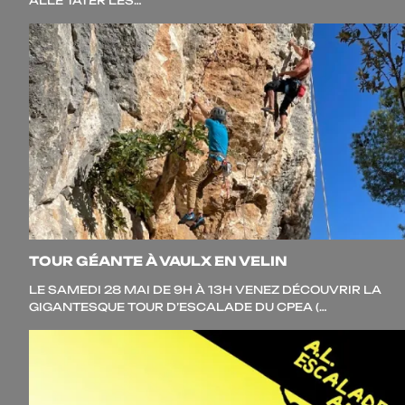
ALLÉ TÂTER LES…
TOUR GÉANTE À VAULX EN VELIN
LE SAME­DI 28 MAI DE 9H À 13H VENEZ DÉCOU­VRIR LA
GIGAN­TESQUE TOUR D’ESCALADE DU CPEA (…