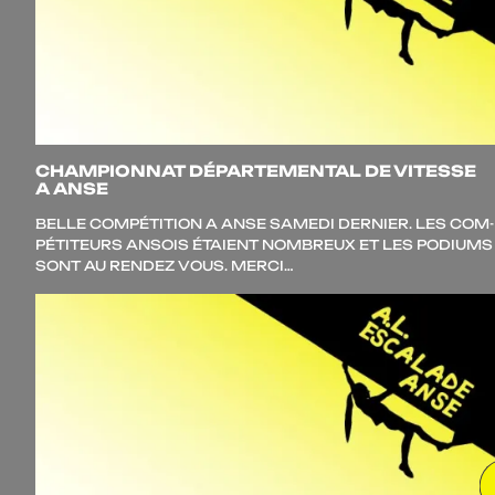
CHAMPIONNAT DÉPARTEMENTAL DE VITESSE
A ANSE
BELLE COM­PÉ­TI­TION A ANSE SAME­DI DER­NIER. LES COM­
PÉ­TI­TEURS ANSOIS ÉTAIENT NOM­BREUX ET LES PODIUMS
SONT AU REN­DEZ VOUS. MERCI…