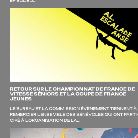
EPISODE 2…
RETOUR SUR LE CHAMPIONNAT DE FRANCE DE
VITESSE SÉNIORS ET LA COUPE DE FRANCE
JEUNES
LE BUREAU ET LA COM­MIS­SION ÉVÈ­NE­MENT TIENNENT À
REMER­CIER L’EN­SEMBLE DES BÉNÉ­VOLES QUI ONT PAR­TI­
CI­PÉ À L’OR­GA­NI­SA­TION DE LA…