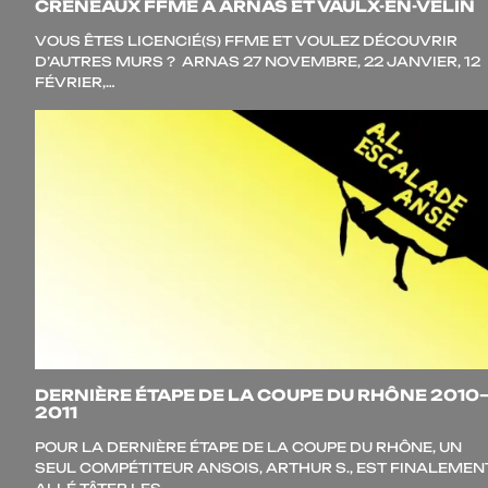
CRÉNEAUX FFME À ARNAS ET VAULX-EN-VELIN
VOUS ÊTES LICENCIÉ(S) FFME ET VOU­LEZ DÉCOU­VRIR
D’AUTRES MURS ? ARNAS 27 NOVEMBRE, 22 JAN­VIER, 12
FÉVRIER,…
DERNIÈRE ÉTAPE DE LA COUPE DU RHÔNE 2010
2011
POUR LA DER­NIÈRE ÉTAPE DE LA COUPE DU RHÔNE, UN
SEUL COM­PÉ­TI­TEUR ANSOIS, ARTHUR S., EST FINA­LE­MEN