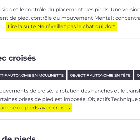
ci­sion et le contrôle du pla­ce­ment des pieds. Une ver­sion 
ce­ment de pied, contrôle du mouvement Mental : concen­t
 :…
Lire la suite
Ne réveillez pas le chat qui dort
c croisés
TIF AUTONOMIE EN MOULINETTE
OBJECTIF AUTONOMIE EN TÊTE
O
ou­ve­ments de croi­sé, la rota­tion des hanches et le tra
de cer­taines prises de pied est imposée. Objectifs Technique
lanche de pieds avec croisés
 de pieds