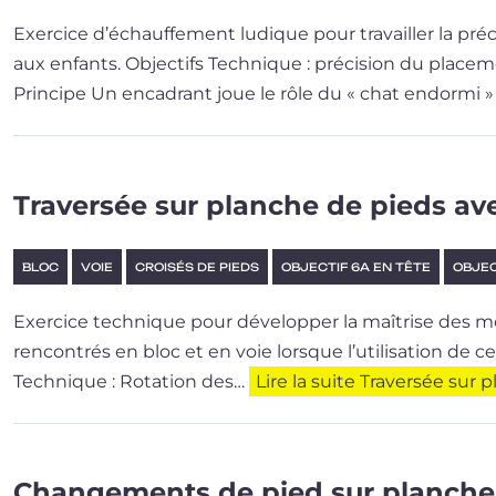
Exercice d’é­chauf­fe­ment ludique pour tra­vailler la pré­
aux enfants. Objectifs Technique : pré­ci­sion du pla­
Principe Un enca­drant joue le rôle du « chat endor­mi »
Traversée sur planche de pieds ave
BLOC
VOIE
CROISÉS DE PIEDS
OBJECTIF 6A EN TÊTE
OBJEC
Exercice tech­nique pour déve­lop­per la maî­trise des m
ren­con­trés en bloc et en voie lorsque l’u­ti­li­sa­tion 
Technique : Rotation des…
Lire la suite
Traversée sur p
Changements de pied sur planche