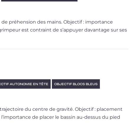
i­té de pré­hen­sion des mains. Objectif : importance
le grim­peur est contraint de s’ap­puyer davan­tage sur ses
CTIF AUTONOMIE EN TÊTE
OBJECTIF BLOCS BLEUS
tra­jec­toire du centre de gravité. Objectif : placement
l’im­por­tance de pla­cer le bas­sin au-dessus du pied