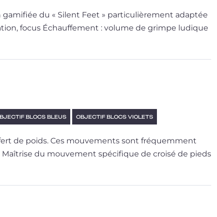
gami­fiée du « Silent Feet » par­ti­cu­liè­re­ment adap­tée
ra­tion, focus Échauffement : volume de grimpe ludique
BJECTIF BLOCS BLEUS
OBJECTIF BLOCS VIOLETS
ns­fert de poids. Ces mou­ve­ments sont fré­quem­ment
 : Maîtrise du mou­ve­ment spé­ci­fique de croi­sé de pieds