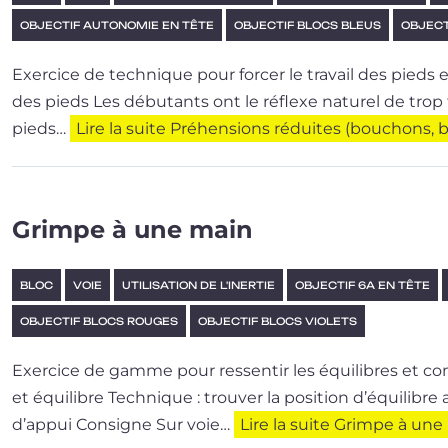
OBJECTIF AUTONOMIE EN TÊTE
OBJECTIF BLOCS BLEUS
OBJECT
Exercice de tech­nique pour for­cer le tra­vail des pieds e
des pieds Les débu­tants ont le réflexe natu­rel de trop ti
pieds…
Lire la suite
Préhensions réduites (bouchons, ba
Grimpe à une main
BLOC
VOIE
UTILISATION DE L'INERTIE
OBJECTIF 6A EN TÊTE
OBJECTIF BLOCS ROUGES
OBJECTIF BLOCS VIOLETS
Exercice de gamme pour res­sen­tir les équi­libres et com
et équilibre Technique : trou­ver la posi­tion d’é­qui­li
d’appui Consigne Sur voie…
Lire la suite
Grimpe à une