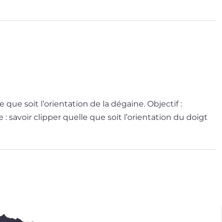
e soit l’o­rien­ta­tion de la dégaine. Objectif :
voir clip­per quelle que soit l’o­rien­ta­tion du doigt