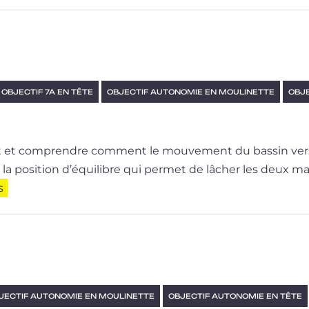
OBJECTIF 7A EN TÊTE
OBJECTIF AUTONOMIE EN MOULINETTE
OBJE
t et com­prendre com­ment le mou­ve­ment du bas­sin vers 
a posi­tion d’é­qui­libre qui per­met de lâcher les deux ma
s
JECTIF AUTONOMIE EN MOULINETTE
OBJECTIF AUTONOMIE EN TÊTE