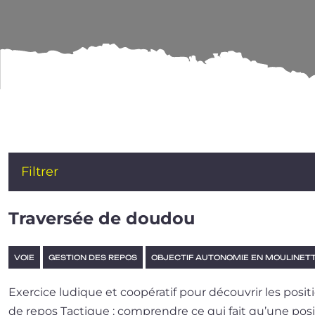
OBJECTIF AUTONO
Filtrer
Traversée de doudou
VOIE
GESTION DES REPOS
OBJECTIF AUTONOMIE EN MOULINET
Exercice ludique et coopé­ra­tif pour décou­vrir les posi
de repos Tactique : com­prendre ce qui fait qu’une posi­