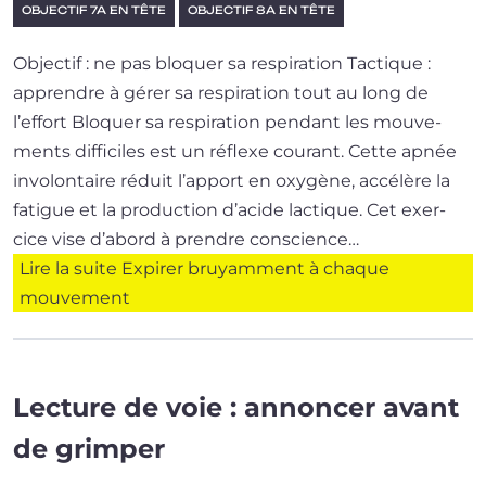
OBJECTIF 7A EN TÊTE
OBJECTIF 8A EN TÊTE
Objectif : ne pas bloquer sa respiration Tactique :
apprendre à gérer sa res­pi­ra­tion tout au long de
l’effort Bloquer sa res­pi­ra­tion pen­dant les mou­ve­
ments dif­fi­ciles est un réflexe cou­rant. Cette apnée
invo­lon­taire réduit l’ap­port en oxy­gène, accé­lère la
fatigue et la pro­duc­tion d’a­cide lac­tique. Cet exer­
cice vise d’a­bord à prendre conscience…
Lire la suite
Expirer bruyamment à chaque
mouvement
Lecture de voie : annoncer avant
de grimper