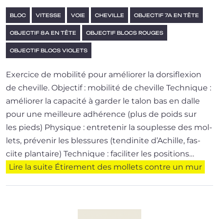
BLOC
VITESSE
VOIE
CHEVILLE
OBJECTIF 7A EN TÊTE
OBJECTIF 8A EN TÊTE
OBJECTIF BLOCS ROUGES
OBJECTIF BLOCS VIOLETS
Exercice de mobi­li­té pour amé­lio­rer la dor­si­flexion
de cheville. Objectif : mobilité de cheville Technique :
amé­lio­rer la capa­ci­té à gar­der le talon bas en dalle
pour une meilleure adhé­rence (plus de poids sur
les pieds) Physique : entre­te­nir la sou­plesse des mol­
lets, pré­ve­nir les bles­sures (ten­di­nite d’Achille, fas­
ciite plantaire) Technique : faci­li­ter les posi­tions…
Lire la suite
Étirement des mollets contre un mur