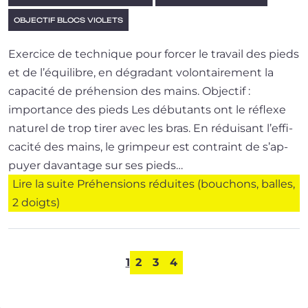
OBJECTIF BLOCS VIOLETS
Exercice de tech­nique pour for­cer le tra­vail des pieds
et de l’é­qui­libre, en dégra­dant volon­tai­re­ment la
capa­ci­té de pré­hen­sion des mains. Objectif :
importance des pieds Les débu­tants ont le réflexe
natu­rel de trop tirer avec les bras. En rédui­sant l’ef­fi­
ca­ci­té des mains, le grim­peur est contraint de s’ap­
puyer davan­tage sur ses pieds…
Lire la suite
Préhensions réduites (bouchons, balles,
2 doigts)
1
2
3
4