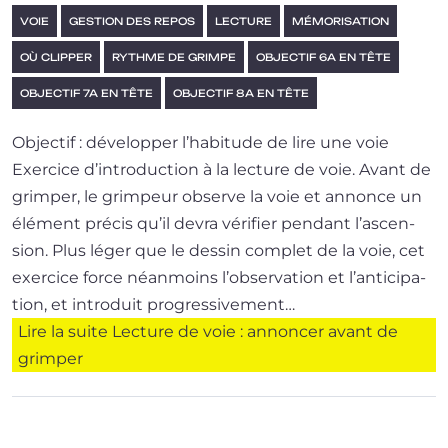
VOIE
GESTION DES REPOS
LECTURE
MÉMORISATION
OÙ CLIPPER
RYTHME DE GRIMPE
OBJECTIF 6A EN TÊTE
OBJECTIF 7A EN TÊTE
OBJECTIF 8A EN TÊTE
Objectif : développer l’habitude de lire une voie
Exercice d’in­tro­duc­tion à la lec­ture de voie. Avant de
grim­per, le grim­peur observe la voie et annonce un
élé­ment pré­cis qu’il devra véri­fier pen­dant l’as­cen­
sion. Plus léger que le des­sin com­plet de la voie, cet
exer­cice force néan­moins l’ob­ser­va­tion et l’an­ti­ci­pa­
tion, et intro­duit pro­gres­si­ve­ment…
Lire la suite
Lecture de voie : annoncer avant de
grimper