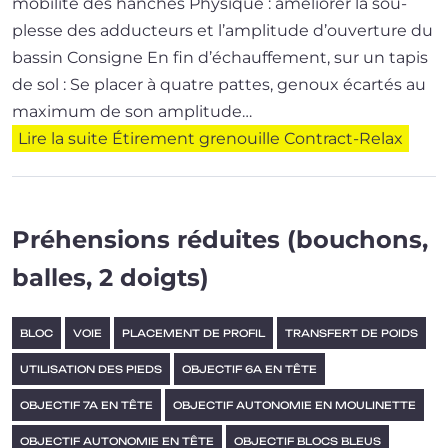
mobilité des hanches Physique : amé­lio­rer la sou­
plesse des adduc­teurs et l’am­pli­tude d’ou­ver­ture du
bassin Consigne En fin d’é­chauf­fe­ment, sur un tapis
de sol : Se pla­cer à quatre pattes, genoux écar­tés au
maxi­mum de son ampli­tude…
Lire la suite
Étirement grenouille Contract-Relax
Préhensions réduites (bouchons,
balles, 2 doigts)
BLOC
VOIE
PLACEMENT DE PROFIL
TRANSFERT DE POIDS
UTILISATION DES PIEDS
OBJECTIF 6A EN TÊTE
OBJECTIF 7A EN TÊTE
OBJECTIF AUTONOMIE EN MOULINETTE
OBJECTIF AUTONOMIE EN TÊTE
OBJECTIF BLOCS BLEUS