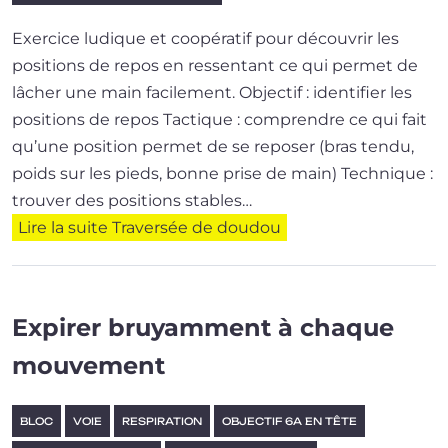
Exercice ludique et coopé­ra­tif pour décou­vrir les
posi­tions de repos en res­sen­tant ce qui per­met de
lâcher une main facilement. Objectif : identifier les
positions de repos Tactique : com­prendre ce qui fait
qu’une posi­tion per­met de se repo­ser (bras ten­du,
poids sur les pieds, bonne prise de main) Technique :
trou­ver des posi­tions stables…
Lire la suite
Traversée de doudou
Expirer bruyamment à chaque
mouvement
BLOC
VOIE
RESPIRATION
OBJECTIF 6A EN TÊTE