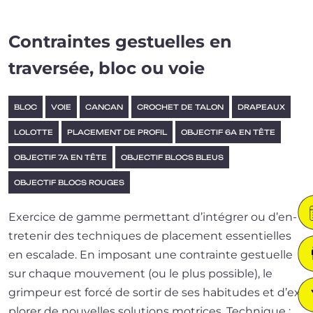
Contraintes gestuelles en
traversée, bloc ou voie
BLOC
VOIE
CANCAN
CROCHET DE TALON
DRAPEAUX
LOLOTTE
PLACEMENT DE PROFIL
OBJECTIF 6A EN TÊTE
OBJECTIF 7A EN TÊTE
OBJECTIF BLOCS BLEUS
OBJECTIF BLOCS ROUGES
Exercice de gamme per­met­tant d’in­té­grer ou d’en­
tre­te­nir des tech­niques de pla­ce­ment essen­tielles
en esca­lade. En impo­sant une contrainte ges­tuelle
sur chaque mou­ve­ment (ou le plus pos­sible), le
grim­peur est for­cé de sor­tir de ses habi­tudes et d’ex­
plo­rer de nou­velles solu­tions motrices. Technique :