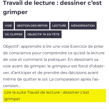
Travail de lecture : dessiner c’est
grimper
VOIE
GESTION DES REPOS
LECTURE
MÉMORISATION
OÙ CLIPPER
OBJECTIF 7A EN TÊTE
Objectif : apprendre à lire une voie Exercice de prise
de conscience pour com­prendre ce qu’est la lec­ture
de voie et com­ment la pra­ti­quer. En des­si­nant sa
voie avant de grim­per, le grim­peur est for­cé d’ob­ser­
ver, d’an­ti­ci­per et de prendre des déci­sions avant
même de quit­ter le sol. La com­pa­rai­son après l’as­
cen­sion…
Lire la suite
Travail de lecture : dessiner c’est
grimper