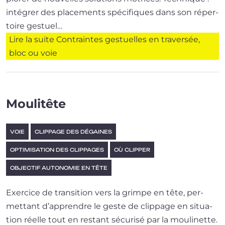
inté­grer des pla­ce­ments spé­ci­fiques dans son réper­
toire gestuel…
Lire la suite
Contraintes gestuelles en traversée,
bloc ou voie
Moulitête
VOIE
CLIPPAGE DES DÉGAINES
OPTIMISATION DES CLIPPAGES
OÙ CLIPPER
OBJECTIF AUTONOMIE EN TÊTE
Exercice de tran­si­tion vers la grimpe en tête, per­
met­tant d’ap­prendre le geste de clip­page en situa­
tion réelle tout en res­tant sécu­ri­sé par la moulinette.