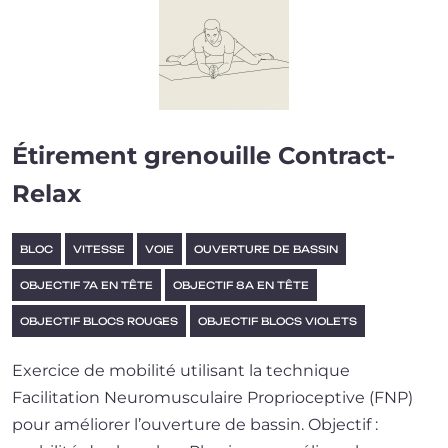
Étirement grenouille Contract-
Relax
BLOC
VITESSE
VOIE
OUVERTURE DE BASSIN
OBJECTIF 7A EN TÊTE
OBJECTIF 8A EN TÊTE
OBJECTIF BLOCS ROUGES
OBJECTIF BLOCS VIOLETS
Exercice de mobi­li­té uti­li­sant la tech­nique
Facilitation Neuromusculaire Proprioceptive (FNP)
pour amé­lio­rer l’ou­ver­ture de bassin. Objectif :