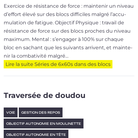
Exercice de résis­tance de force : main­te­nir un niveau
d’ef­fort éle­vé sur des blocs dif­fi­ciles mal­gré l’ac­cu­
mu­la­tion de fatigue. Objectif Physique : tra­vail de
résis­tance de force sur des blocs proches du niveau
maximum. Mental : s’en­ga­ger à 100% sur chaque
bloc en sachant que les sui­vants arrivent, et main­te­
nir la com­ba­ti­vi­té mal­gré…
Lire la suite
Séries de 6x60s dans des blocs
Traversée de doudou
VOIE
GESTION DES REPOS
OBJECTIF AUTONOMIE EN MOULINETTE
OBJECTIF AUTONOMIE EN TÊTE